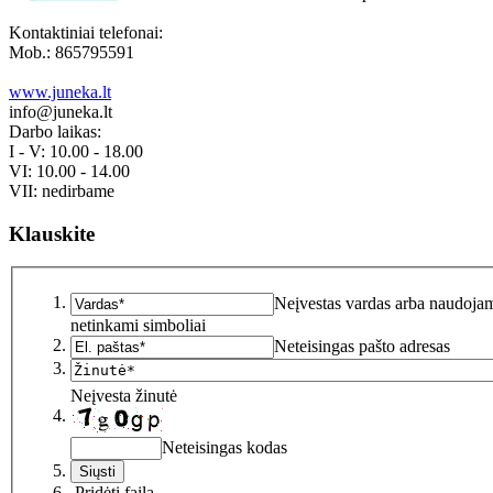
Kontaktiniai telefonai:
Mob.: 865795591
www.juneka.lt
info@juneka.lt
Darbo laikas:
I - V: 10.00 - 18.00
VI: 10.00 - 14.00
VII: nedirbame
Klauskite
Neįvestas vardas arba naudoja
netinkami simboliai
Neteisingas pašto adresas
Neįvesta žinutė
Neteisingas kodas
Pridėti failą