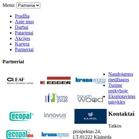
Menu:
Pradžia
Apie mus
Darbai
Patarimai
Akcijos
Karjera
Partneriai
Partneriai
Naudojamos
medžiagos
Turime
prekyboje
Eksplotavimo
taisyklės
Kontaktai
Taikos
prospektas 24,
LT-91222 Klaipėda