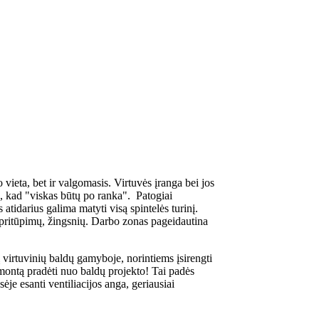
 vieta, bet ir valgomasis. Virtuvės įranga bei jos
ip, kad "viskas būtų po ranka". Patogiai
 atidarius galima matyti visą spintelės turinį.
, pritūpimų, žingsnių. Darbo zonas pageidautina
virtuvinių baldų gamyboje, norintiems įsirengti
emontą pradėti nuo baldų projekto! Tai padės
ėje esanti ventiliacijos anga, geriausiai