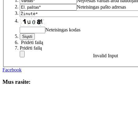
Neįvestas vardas arba naudojam
Neteisingas pašto adresas
Neteisingas kodas
Pridėti failą
Pridėti failą
Invalid Input
Facebook
Mus rasite: