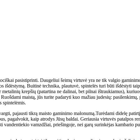
ociškai pasistiprinti. Daugeliui šeimų virtuvė yra ne tik valgio gaminimo
os išdėstymą. Buitinė technika, plautuvė, spintelės turi būti išdėstyti ta
metalinių krepšių (patartina ne dalinai, bet pilnai ištraukiamus), kuriuos
tą. Ruošdami maistą, jūs turite padaryti kuo mažiau judesių: pasilenkimų
s spintelėmis.
rgti, pajausti tikrą maisto gaminimo malonumą.Turėdami didelę patirtį 
us, pagalvokit, kaip atrodys Jūsų baldai. Geriausia virtuvės patalpos r
sti vandentiekio vamzdžiai, priešingoje, nei garų surinkėjas kambario pus