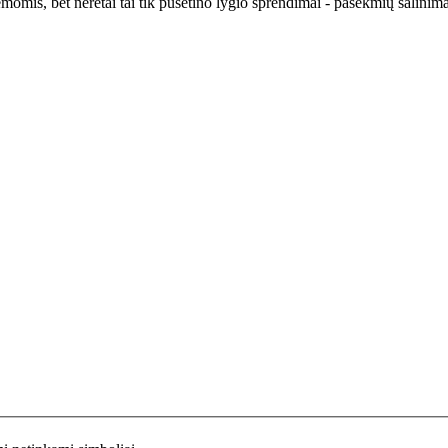
momis, bet neretai tai tik pusėtino lygio sprendimai - pasekmių šalinima