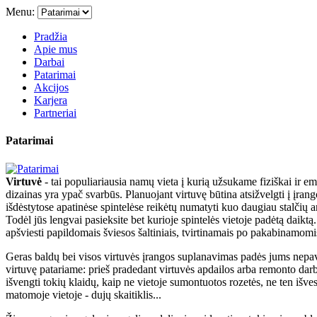
Menu:
Pradžia
Apie mus
Darbai
Patarimai
Akcijos
Karjera
Partneriai
Patarimai
Virtuvė
- tai populiariausia namų vieta į kurią užsukame fiziškai ir em
dizainas yra ypač svarbūs. Planuojant virtuvę būtina atsižvelgti į įrang
išdėstytose apatinėse spintelėse reikėtų numatyti kuo daugiau stalčių ar 
Todėl jūs lengvai pasieksite bet kurioje spintelės vietoje padėtą daik
apšviesti papildomais šviesos šaltiniais, tvirtinamais po pakabinamomi
Geras baldų bei visos virtuvės įrangos suplanavimas padės jums nepava
virtuvę patariame: prieš pradedant virtuvės apdailos arba remonto darb
išvengti tokių klaidų, kaip ne vietoje sumontuotos rozetės, ne ten išve
matomoje vietoje - dujų skaitiklis...