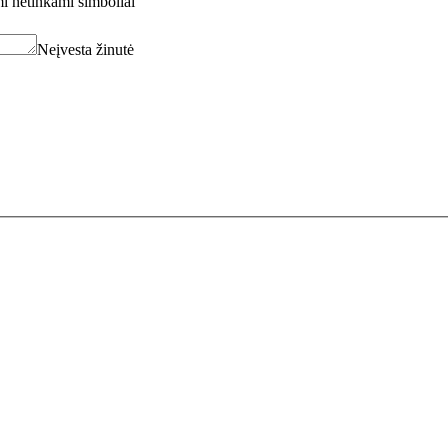
i netinkami simboliai
Neįvesta žinutė