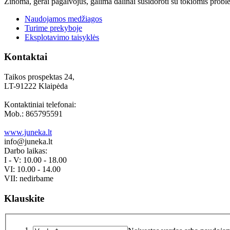
Žinoma, gerai pagalvojus, galima dalinai susidoroti su tokiomis proble
Naudojamos medžiagos
Turime prekyboje
Eksplotavimo taisyklės
Kontaktai
Taikos prospektas 24,
LT-91222 Klaipėda
Kontaktiniai telefonai:
Mob.: 865795591
www.juneka.lt
info@juneka.lt
Darbo laikas:
I - V: 10.00 - 18.00
VI: 10.00 - 14.00
VII: nedirbame
Klauskite