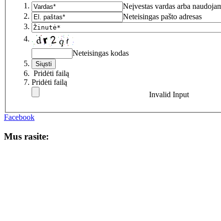
Neįvestas vardas arba naudojam
Neteisingas pašto adresas
Neteisingas kodas
Pridėti failą
Pridėti failą
Invalid Input
Facebook
Mus rasite: