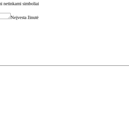
i netinkami simboliai
Neįvesta žinutė