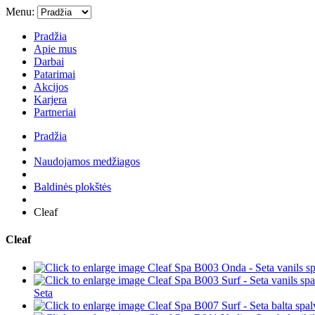
Menu:
Pradžia
Apie mus
Darbai
Patarimai
Akcijos
Karjera
Partneriai
Pradžia
Naudojamos medžiagos
Baldinės plokštės
Cleaf
Cleaf
Seta