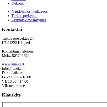
Dekorai
Naudojamos medžiagos
Turime prekyboje
Eksplotavimo taisyklės
Kontaktai
Taikos prospektas 24,
LT-91222 Klaipėda
Kontaktiniai telefonai:
Mob.: 865795591
www.juneka.lt
info@juneka.lt
Darbo laikas:
I - V: 10.00 - 18.00
VI: 10.00 - 14.00
VII: nedirbame
Klauskite