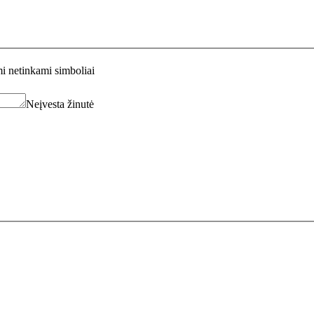
i netinkami simboliai
Neįvesta žinutė