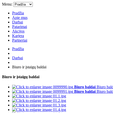
Menu:
Pradžia
Apie mus
Darbai
Patarimai
Akcijos
Karjera
Partneriai
Pradžia
Darbai
Biuro ir įstaigų baldai
Biuro ir įstaigų baldai
Biuro baldai
Biuro bald
Biuro baldai
Biuro bald