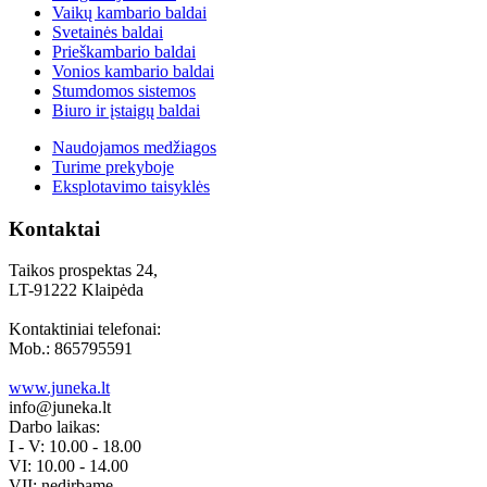
Vaikų kambario baldai
Svetainės baldai
Prieškambario baldai
Vonios kambario baldai
Stumdomos sistemos
Biuro ir įstaigų baldai
Naudojamos medžiagos
Turime prekyboje
Eksplotavimo taisyklės
Kontaktai
Taikos prospektas 24,
LT-91222 Klaipėda
Kontaktiniai telefonai:
Mob.: 865795591
www.juneka.lt
info@juneka.lt
Darbo laikas:
I - V: 10.00 - 18.00
VI: 10.00 - 14.00
VII: nedirbame