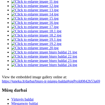
View the embedded image gallery online at:
https://juneka.lt/darbai/biuro-ir-istaigu-baldai#sigProId0842b53a69
Mūsų darbai
Virtuvės baldai
Miegamojo baldai